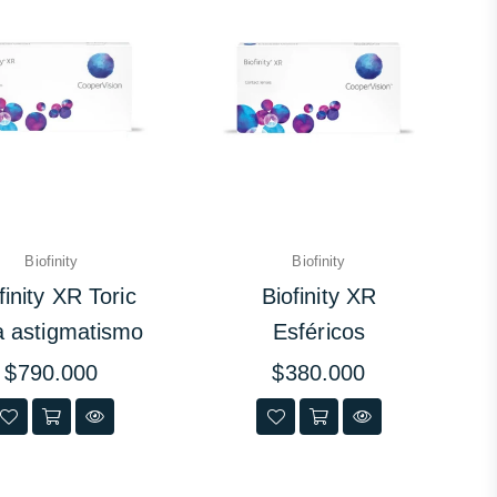
Biofinity
Biofinity
finity XR Toric
Biofinity XR
a astigmatismo
Esféricos
Precio
Precio
$790.000
$380.000
habitual
habitual