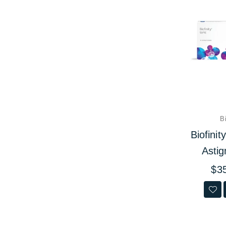
Bi
Biofinit
Asti
Prec
$3
habit