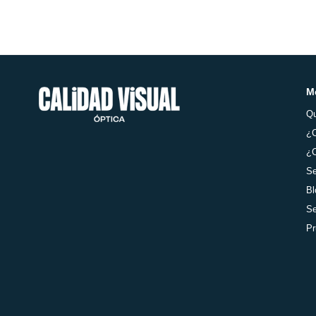
M
Q
¿
¿C
Se
Bl
Se
Pr