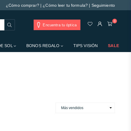
¿Cómo comprar?
|
¿Cómo leer tu formula?
|
Seguimiento
0
Buscar
Encuentra tu óptica
DE SOL
BONOS REGALO
TIPS VISIÓN
SALE
s da barra lateral.