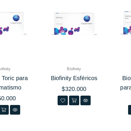
ofinity
Biofinity
y Toric para
Biofinity Esféricos
Bio
gmatismo
par
Precio
$320.000
habitual
io
50.000
ual