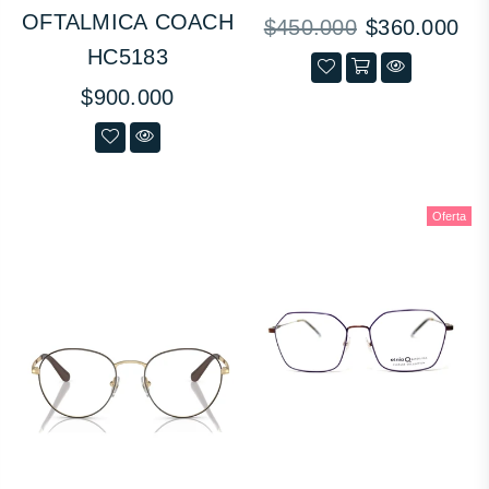
OFTALMICA COACH
Precio
$450.000
$360.000
habitual
HC5183
Precio
$900.000
habitual
Oferta