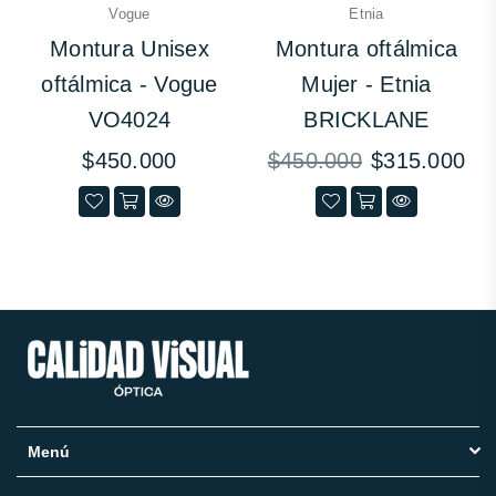
Vogue
Etnia
Montura Unisex
Montura oftálmica
oftálmica - Vogue
Mujer - Etnia
VO4024
BRICKLANE
Precio
Precio
$450.000
$450.000
$315.000
habitual
habitual
Menú