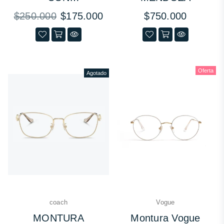
SOBREPUESTO
Precio
Precio
$250.000
$175.000
$750.000
habitual
habitual
Oferta
Agotado
coach
Vogue
MONTURA
Montura Vogue