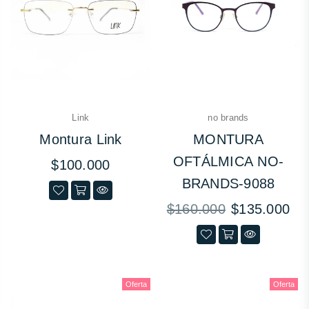
Link
no brands
Montura Link
MONTURA
OFTÁLMICA NO-
Precio
$100.000
habitual
BRANDS-9088
Precio
$160.000
$135.000
habitual
Oferta
Oferta