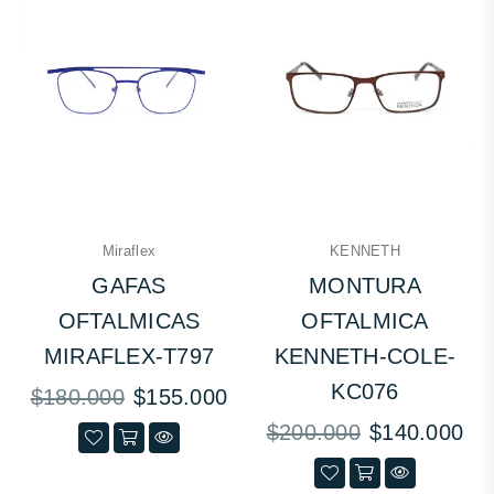
Miraflex
KENNETH
GAFAS
MONTURA
OFTALMICAS
OFTALMICA
MIRAFLEX-T797
KENNETH-COLE-
KC076
Precio
$180.000
$155.000
habitual
Precio
$200.000
$140.000
habitual