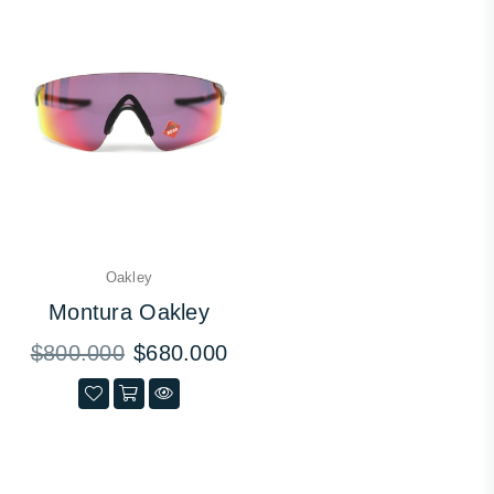
Oakley
Montura Oakley
Precio
$800.000
$680.000
habitual