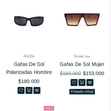
RAZZA
Nicole Lee
Gafas De Sol
Gafas De Sol Mujer
Polarizadas Hombre
Precio
$180.000
$153.000
habitual
Precio
$180.000
habitual
Probador virtual
Oferta