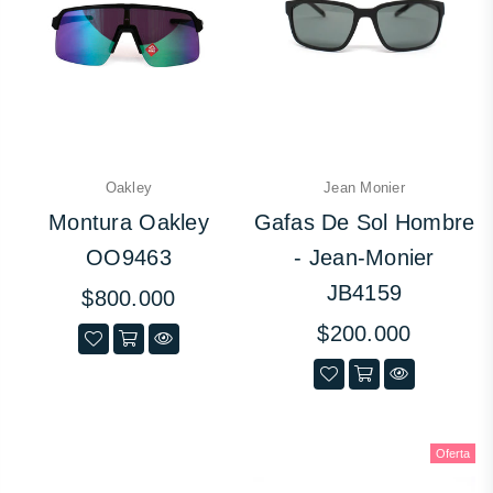
Oakley
Jean Monier
Montura Oakley
Gafas De Sol Hombre
OO9463
- Jean-Monier
JB4159
Precio
$800.000
habitual
Precio
$200.000
habitual
Oferta