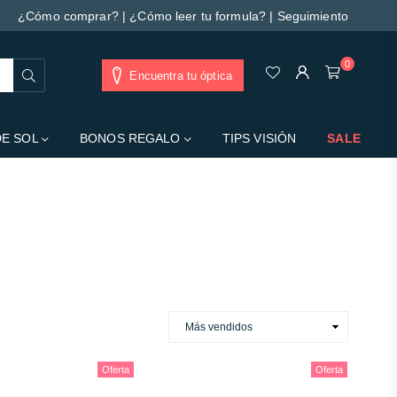
¿Cómo comprar?
|
¿Cómo leer tu formula?
|
Seguimiento
0
Buscar
Encuentra tu óptica
DE SOL
BONOS REGALO
TIPS VISIÓN
SALE
s da barra lateral.
Oferta
Oferta