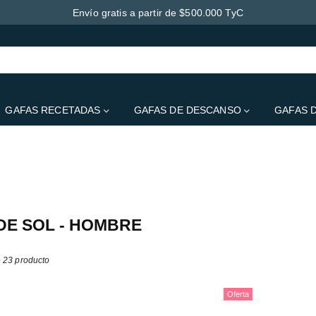
Envío gratis a partir de $500.000 TyC
GAFAS RECETADAS
GAFAS DE DESCANSO
GAFAS 
clui de momento qualquer conteúdo. Adicione conteúdo a esta secção atravé
DE SOL - HOMBRE
 23 producto
Oferta