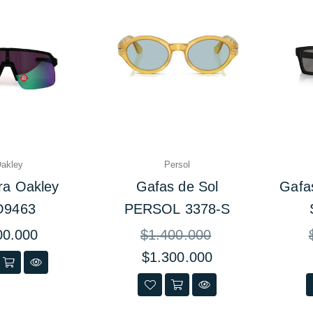
akley
Persol
ra Oakley
Gafas de Sol
Gafa
9463
PERSOL 3378-S
io
Precio
P
00.000
$1.400.000
ual
habitual
h
$1.300.000