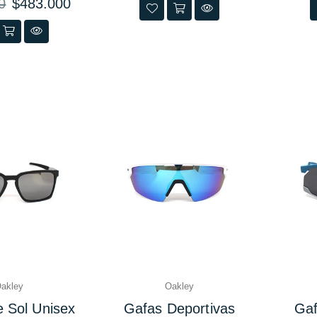
0
$483.000
akley
Oakley
 Sol Unisex
Gafas Deportivas
Gaf