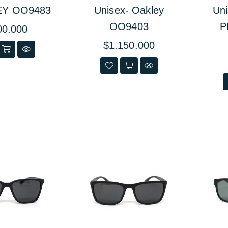
EY OO9483
Unisex- Oakley
Un
OO9403
P
io
00.000
ual
Precio
$1.150.000
habitual