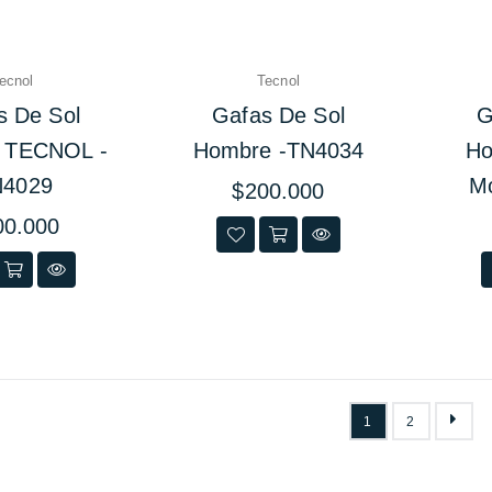
tecnol
Tecnol
s De Sol
Gafas De Sol
G
 TECNOL -
Hombre -TN4034
Ho
N4029
Mo
Precio
$200.000
habitual
io
00.000
ual
1
2