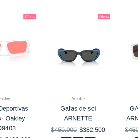
Oferta
Oferta
akley
Arnette
Deportivas
Gafas de sol
GA
x- Oakley
ARNETTE
ARN
9403
Precio
Precio
$450.000
$382.500
$45
habitual
habitua