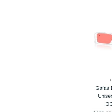
O
Gafas 
Unise
OO
Precio