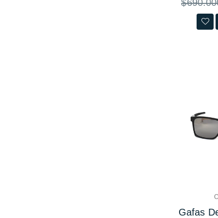
$690.00
habitual
O
Gafas De