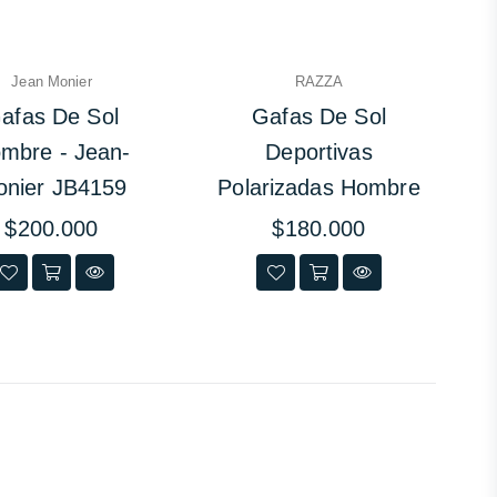
Jean Monier
RAZZA
afas De Sol
Gafas De Sol
mbre - Jean-
Deportivas
nier JB4159
Polarizadas Hombre
Precio
Precio
$200.000
$180.000
habitual
habitual