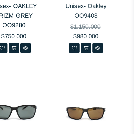
isex- OAKLEY
Unisex- Oakley
RIZM GREY
OO9403
OO9280
Precio
$1.150.000
habitual
Precio
$750.000
$980.000
habitual