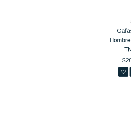
Gafa
Hombre
T
Prec
$2
habit