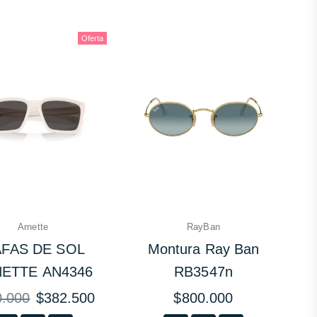
Oferta
Arnette
RayBan
FAS DE SOL
Montura Ray Ban
ETTE AN4346
RB3547n
Precio
0.000
$382.500
$800.000
l
habitual