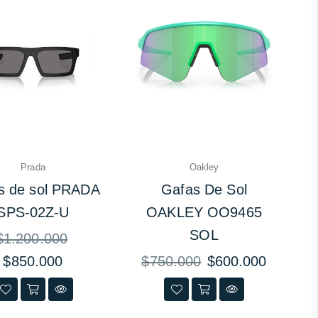
Prada
Oakley
s de sol PRADA
Gafas De Sol
SPS-02Z-U
OAKLEY OO9465
SOL
recio
$1.200.000
abitual
Precio
$850.000
$750.000
$600.000
habitual