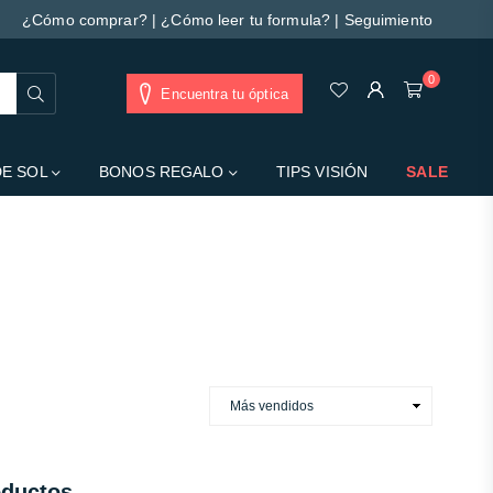
¿Cómo comprar?
|
¿Cómo leer tu formula?
|
Seguimiento
0
Buscar
Encuentra tu óptica
DE SOL
BONOS REGALO
TIPS VISIÓN
SALE
s da barra lateral.
oductos