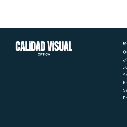
M
Q
¿
¿C
Se
Bl
Se
Pr