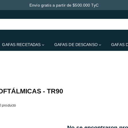
Envío gratis a partir de $500.000 TyC
GAFAS RECETADAS
GAFAS DE DESCANSO
GAFAS 
clui de momento qualquer conteúdo. Adicione conteúdo a esta secção atravé
OFTÁLMICAS - TR90
0 producto
No se encontraron pr